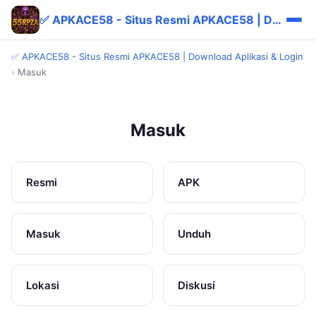
✅ APKACE58 - Situs Resmi APKACE58 | Download Aplikasi & Login
✅ APKACE58 - Situs Resmi APKACE58 | Download Aplikasi & Login
›
Masuk
Masuk
Resmi
APK
Masuk
Unduh
Lokasi
Diskusi