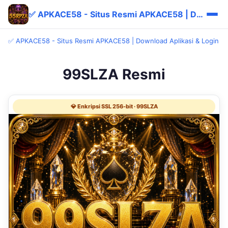
✅ APKACE58 - Situs Resmi APKACE58 | Download Aplikasi & Login
✅ APKACE58 - Situs Resmi APKACE58 | Download Aplikasi & Login
99SLZA Resmi
💎 Enkripsi SSL 256-bit · 99SLZA