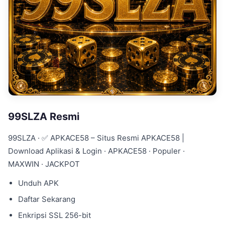
99SLZA Resmi
99SLZA · ✅ APKACE58 – Situs Resmi APKACE58 |
Download Aplikasi & Login · APKACE58 · Populer ·
MAXWIN · JACKPOT
Unduh APK
Daftar Sekarang
Enkripsi SSL 256-bit