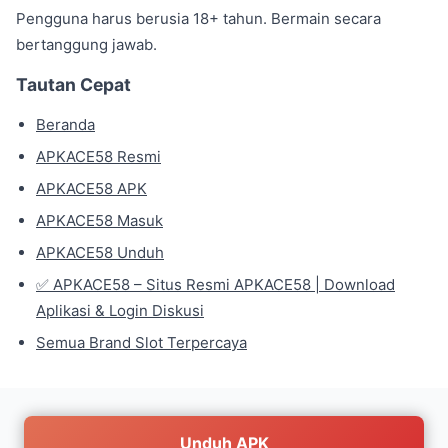
Pengguna harus berusia 18+ tahun. Bermain secara
bertanggung jawab.
Tautan Cepat
Beranda
APKACE58 Resmi
APKACE58 APK
APKACE58 Masuk
APKACE58 Unduh
✅ APKACE58 – Situs Resmi APKACE58 | Download
Aplikasi & Login Diskusi
Semua Brand Slot Terpercaya
Unduh APK